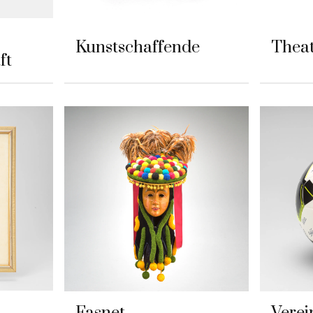
Kunstschaffende
Theat
ft
Fasnet
Verei